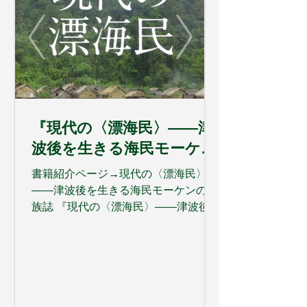
『現代の〈漂海民〉――津
波後を生きる海民モーケン
の民族誌』へのお便り
書籍紹介ページ→現代の〈漂海民〉
――津波後を生きる海民モーケンの民
族誌 『現代の〈漂海民〉――津波後を
生きる海民モーケンの民族誌』（鈴木
佑記著）に、読者の方から感想をいた
だきました。 著者の鈴木祐記さんに送
られた感想を、読者ご本人の許可を得
てこちらに転載いたします。 メディア
ではあまり注目されることのない「現