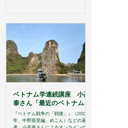
代の漂海民」と生活を共にしながらつ
づられた貴重な記録。そこに、深い感
想を寄せていただいたことに感謝いた
します。 感想の筆者、「まりにゃ」様
のnoteには、より詳しい記述があり
ます。ありがとうございます。 ＊＊＊
＊＊＊＊＊＊＊＊＊＊＊＊＊＊＊ （筆
者へのお便りから引用） もともと私は
東南アジアの漂海民に興味があり、バ
ジャウ族については書籍や映像作品に
触れ、実際に居住地を訪れたこともあ
りました。一方で、モーケン族につい
て体系的に扱った本を読むのは今回が
ベトナム学連続講座 小高
初めてで、大変興味深く拝読しまし
た。 少し個人的なお話になりますが、
泰さん「最近のベトナム政
私は大学でマレーシアについて専門的
治情勢」のご案内
『ベトナム戦争の「戦後」』（2005
に学んでいました。本書の中で、モー
年、中野亜里編、めこん）などの著
ケンの人々がマレー人による奴隷狩り
者、小高泰さんによるオンラインの講