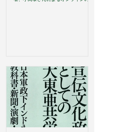
を恐れていたという証言が紹介
座です。主催は、日本ベトナム友好協
会本部です。 お申込みは、
https://peatix.com/event/5074726
へ。 ベトナム学連続講座 「最近のベ
トナム政治情勢～新しい指導部の政策
とその現状～」 日時：2026年8月2日
（日）15:00~17:00（日本時間） 形
式：オンライン（Google Meet） 講
師：小高泰 プロフィール：大東文化大
学国際関係学教授、東南アジア（特に
ベトナム）の政治・安全保障・歴史 参
加費：2000円 主催：日本ベトナム友
好協会本部