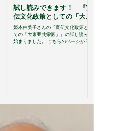
試し読みできます！ 『宣
伝文化政策としての「大東
亜共栄圏」』
姫本由美子さんの『宣伝文化政策とし
ての「大東亜共栄圏」』の試し読みが
始まりました。 こちらのページから
「試し読み」をクリックしてくださ
い。 発売は8月初旬の予定です。