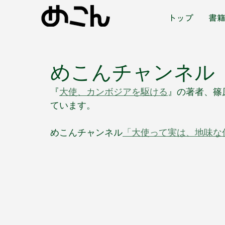
トップ
書
めこんチャンネル
『
大使、カンボジアを駆ける
』の著者、篠
ています。
めこんチャンネル
「大使って実は、地味な