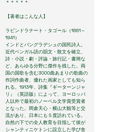
＊＊＊＊＊
【著者はこんな人】
ラビンドラナート・タゴール（1861～
1941）
インドとバングラデシュの国民詩人。
近代ベンガル語の韻文・散文を確立、
詩・小説・劇・評論・旅行記・書簡な
ど、あらゆる分野に傑作を残した。両
国の国歌を含む3000曲あまりの歌曲の
作詞作曲者、優れた画家としても知ら
れる。1913年、詩集『ギーターンジャ
リ』（英語版）によって、ヨーロッパ
人以外で最初のノーベル文学賞受賞者
となった。岡倉天心・横山大観等と交
流があり、日本にも５度訪れている。
自然の下での全人教育を目指して彼が
シャンティニケトンに設立した学び舎