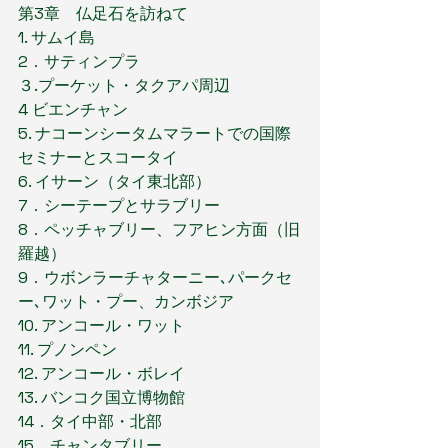
第3章　仏足石を訪ねて
1. サムイ島
2．サティンプラ
３.プーケット・タクアパ周辺
4 ビエンチャン
5. ナコーンシータムマラートでの国際
セミナーとスコータイ
6. イサーン（タイ東北部）
7．シーテープとサラブリー
8．ペッチャブリー、フアヒン方面（旧
羅越）
9．ウボンラーチャターニー､パークセ
ー､ワット・プー、カンボジア
10. アンコール・ワット
11. プノンペン
12. アンコール・ボレイ
13. バンコク国立博物館
14．タイ中部・北部
15．チャンタブリー