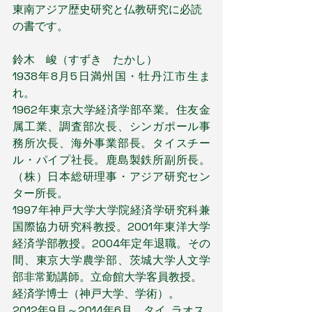
東南アジア歴史研究と仏教研究に必読
の書です。
鈴木　峻（すずき　たかし）
1938年8月5日満州国・牡丹江市生ま
れ。
1962年東京大学経済学部卒業。住友金
属工業、調査部次長、シンガポール事
務所次長、海外事業部長。タイスチー
ル・パイプ社長。鹿島製鉄所副所長。
（株）日本総研理事・アジア研究セン
ター所長。
1997年神戸大学大学院経済学研究科兼
国際協力研究科教授。2001年東洋大学
経済学部教授。2004年定年退職。その
間、東京大学農学部、茨城大学人文学
部非常勤講師。立命館大学客員教授。
経済学博士（神戸大学、学術）。
2012年9月～2014年6月、タイ､ラオス､