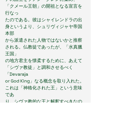
「クメール王朝」の開祖となる宣言を
行なっ
たのである。彼はシャイレンドラの出
身というより、シュリヴィジャヤ帝国
本部
から派遣された人物ではないかと推察
される。仏教徒であったが、「水真臘
王国」
の地方君主を懐柔するために、あえて
「シヴァ教徒」と調和させるべく
「Devaraja
or God King」なる概念を取り入れた。
これは「神格化された王」という意味
であ
り、シヴァ教的な王と解釈すべきなの
である。
「SKT碑文（クメール王朝の歴史を記
す）」に見るジャヤヴァルマン2世の