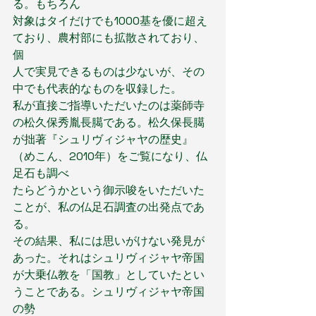
る。もちろん
対象はタイだけでも1000基を優に超え
ており、農村部にも拡散されており、
個
人で実見できるものは少ないが、その
中でも代表的なものを収録した。
私が直接ご指導いただいたのは薬師寺
の松久保秀胤長臈である。松久保長臈
が拙著『シュリヴィジャヤの歴史』
（めこん、2010年）をご覧になり、仏
足石も調べ
たらどうかという御示唆をいただいた
ことが、私の仏足石調査の出発点であ
る。
その結果、私には思いがけない発見が
あった。それはシュリヴィジャヤ帝国
が大乗仏教を「国教」としていたとい
うことである。シュリヴィジャヤ帝国
の勢