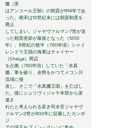
臘（実
はアンコール王朝）の朝貢が814年であ
った。南宋は12世紀末には朝貢制度を
廃止
してしまい。ジャヤヴァルマン7世が送
った朝貢使節が最後となった（1200
年）。8世紀の後半（760年頃）シャイ
レンドラ王国の海軍はチャイヤー
（Chaiya）周辺
を占拠（750年頃）していた「水真
臘」軍を破り、余勢をかつてメコン川
流域に侵
攻し、そこで「水真臘王国」を亡ぼし
た。後にシュリヴィジャヤ本部から派
遣さ
れたと考えられる若き司令官ジャヤヴ
ァルマン2世が802年に征服したカンボ
ジ
アの諸王をプノン・クレンに集め、