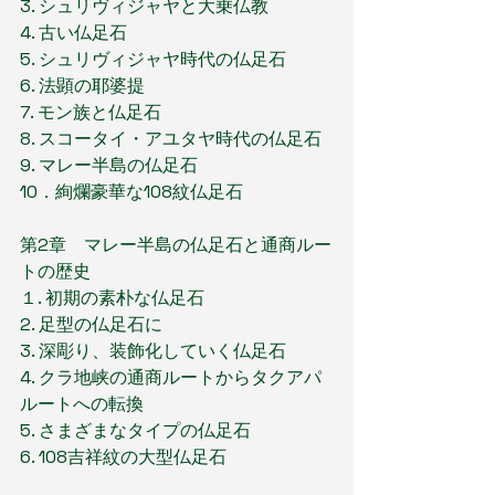
3. シュリヴィジャヤと大乗仏教
4. 古い仏足石
5. シュリヴィジャヤ時代の仏足石
6. 法顕の耶婆提
7. モン族と仏足石
8. スコータイ・アユタヤ時代の仏足石
9. マレー半島の仏足石
10．絢爛豪華な108紋仏足石
第2章　マレー半島の仏足石と通商ルー
トの歴史
１. 初期の素朴な仏足石
2. 足型の仏足石に
3. 深彫り、装飾化していく仏足石
4. クラ地峡の通商ルートからタクアパ
ルートへの転換
5. さまざまなタイプの仏足石
6. 108吉祥紋の大型仏足石