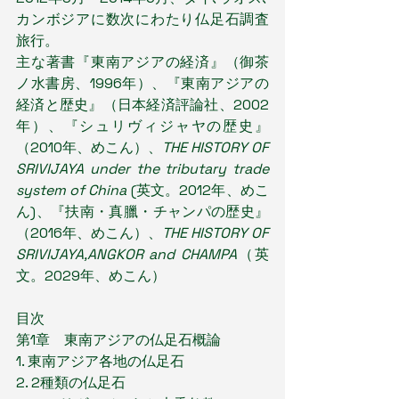
カンボジアに数次にわたり仏足石調査
旅行。
主な著書『東南アジアの経済』（御茶
ノ水書房、1996年）、『東南アジアの
経済と歴史』（日本経済評論社、2002
年）、『シュリヴィジャヤの歴史』
（2010年、めこん）、
THE HISTORY OF 
SRIVIJAYA under the tributary trade 
system of China 
(英文。2012年、めこ
ん)、『扶南・真臘・チャンパの歴史』
（2016年、めこん）、
THE HISTORY OF 
SRIVIJAYA,ANGKOR and CHAMPA
（英
文。2029年、めこん）
目次
第1章　東南アジアの仏足石概論
1. 東南アジア各地の仏足石
2. 2種類の仏足石