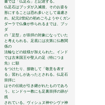
書では「仏足石」と記述する。
仏足石はブッダが入滅後、そのお姿を
形にすることは恐れ多いとして遠慮さ
れ、紀元2世紀の初めごろようやくガン
ダーラで仏像が作られるまでは、ブッ
ダ
の「足型」が崇拝の対象になっていた
と考えられる。足底には次第に仏教関
係の
法輪などの紋様が加えられた。インド
では古来国王や聖人の足（特につま
先）に額
をつけたり、接吻して「敬意を表す
る」習わしがあったとされる。仏足石
崇拝に
はその伝統が引き継がれたものであろ
う。ヒンドゥー教にも足裏崇拝の跡が
残
されている。ヴィシュヌ神やシヴァ神